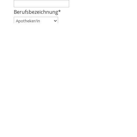
Berufsbezeichnung
*
Ich besitze ein gültiges freiwilliges
Fortbildungszertifikat:
ja
nein
Teilnahmebedingungen
*
Mit meiner Anmeldung akzeptiere ich die
Teilnahmebedingungen
Um sich anmelden zu können, müssen die
Pflichtfelder ausgefüllt und die
Teilnahmebedingungen akzeptiert werden.