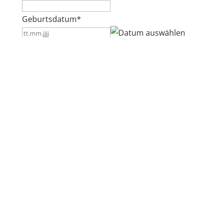
Geburtsdatum
*
TT
Punkt
Geburtsort
*
MM
Punkt
0 von 30 max. Zeichenanzahl
JJJJ
Land des Pharmaziestudiums
*
Staatsangehörigkeit
*
Bitte laden Sie hier ihr GER-B2 Sprachzertifikat
hoch
*
Max.
Dateigröße: 512 MB.
Teilnahmebedingungen
*
Mit meiner Anmeldung akzeptiere ich die