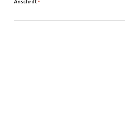
Anschrift
*
Straße und Hausnummer
PLZ
Ort
Telefon
*
E-Mail Adresse
*
Berufsbezeichnung
*