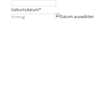
Geburtsdatum
*
TT
Punkt
Geburtsort
*
MM
Punkt
0 von 30 max. Zeichenanzahl
JJJJ
Land des Pharmaziestudiums
*
Staatsangehörigkeit
*
Bitte laden Sie hier ihr GER-B2 Sprachzertifikat
hoch
*
Max.
Dateigröße: 512 MB.
Teilnahmebedingungen
*
Mit meiner Anmeldung akzeptiere ich die