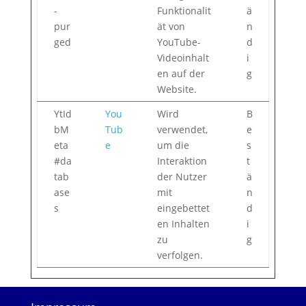
-
Funktionalit
ä
pur
ät von
n
ged
YouTube-
d
Videoinhalt
i
en auf der
g
Website.
YtId
You
Wird
B
bM
Tub
verwendet,
e
eta
e
um die
s
#da
Interaktion
t
tab
der Nutzer
ä
ase
mit
n
s
eingebettet
d
en Inhalten
i
zu
g
verfolgen.