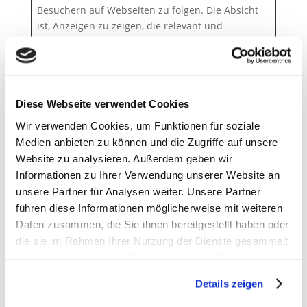
Besuchern auf Webseiten zu folgen. Die Absicht
ist, Anzeigen zu zeigen, die relevant und
ansprechend für den einzelnen Benutzer sind
und daher wertvoller für Publisher und
werbetreibende Drittparteien sind.
Diese Webseite verwendet Cookies
Maximale
Name
Anbieter
Zweck
Speicherdau
Wir verwenden Cookies, um Funktionen für soziale
Medien anbieten zu können und die Zugriffe auf unsere
__S
You
Wird
1
Website zu analysieren. Außerdem geben wir
ecu
Tub
verwendet,
8
Informationen zu Ihrer Verwendung unserer Website an
re-
e
um die
0
unsere Partner für Analysen weiter. Unsere Partner
ROL
Interaktion
T
führen diese Informationen möglicherweise mit weiteren
LO
der Nutzer
a
Daten zusammen, die Sie ihnen bereitgestellt haben oder
UT_
mit
g
die sie im Rahmen Ihrer Nutzung der Dienste gesammelt
TO
eingebettet
e
haben. Sie geben Einwilligung zu unseren Cookies, wenn
KE
en Inhalten
Sie unsere Webseite weiterhin nutzen.
N
zu
Details zeigen
verfolgen.
Erfahren Sie in unserer
Datenschutzerklärung
mehr