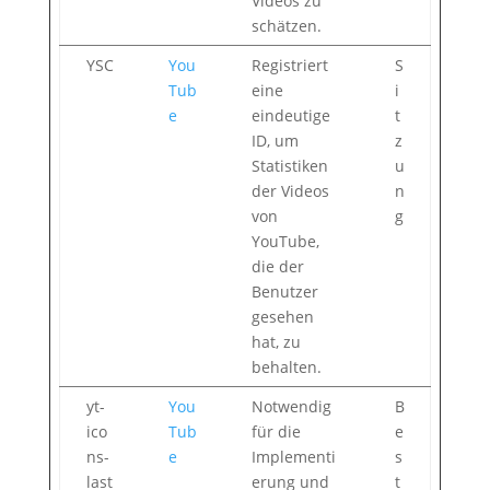
Videos zu
schätzen.
YSC
You
Registriert
S
Tub
eine
i
e
eindeutige
t
ID, um
z
Statistiken
u
der Videos
n
von
g
YouTube,
die der
Benutzer
gesehen
hat, zu
behalten.
yt-
You
Notwendig
B
ico
Tub
für die
e
ns-
e
Implementi
s
last
erung und
t