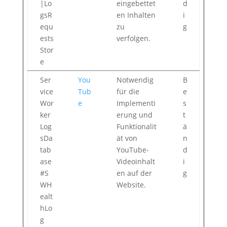
|Lo
eingebettet
d
gsR
en Inhalten
i
equ
zu
g
ests
verfolgen.
Stor
e
Ser
You
Notwendig
B
vice
Tub
für die
e
Wor
e
Implementi
s
ker
erung und
t
Log
Funktionalit
ä
sDa
ät von
n
tab
YouTube-
d
ase
Videoinhalt
i
#S
en auf der
g
WH
Website.
ealt
hLo
g