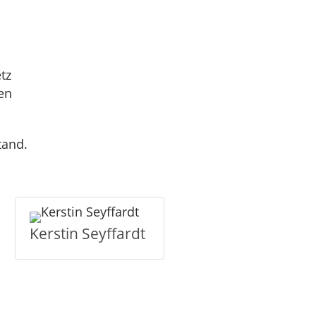
tz
en
tand.
Kerstin Seyffardt