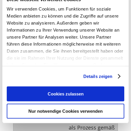
Wir verwenden Cookies, um Funktionen für soziale
Zähringerstraße 5
Medien anbieten zu können und die Zugriffe auf unsere
66119 Saarbrücken
Website zu analysieren. Außerdem geben wir
Informationen zu Ihrer Verwendung unserer Website an
261,80 €
unsere Partner für Analysen weiter. Unsere Partner
incl. 19% MwSt
führen diese Informationen möglicherweise mit weiteren
Daten zusammen, die Sie ihnen bereitgestellt haben oder
die sie im Rahmen Ihrer Nutzung der Dienste gesammelt
haben. Sie geben Einwilligung zu unseren Cookies, wenn
02.09.2026
Sie unsere Webseite weiterhin nutzen.
Details zeigen
00:00 - 00:00 Uhr
Erfahren Sie in unserer
Datenschutzerklärung
mehr
-
darüber, wer wir sind, wie Sie uns kontaktieren können
Cookies zulassen
03.09.2026
und wie wir personenbezogene Daten verarbeiten.
00:00 - 00:00 Uhr
Nur notwendige Cookies verwenden
Sie können Ihre Einwilligung jederzeit von der
Cookie-
Medikationsanalyse
Erklärung
in unserer Website ändern oder widerrufen.
als Prozess gemäß