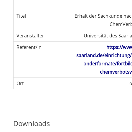
Erhalt der Sachkunde nac
ChemVerb
Universität des Saarl
https://www
saarland.de/einrichtung/z
onderformate/fortbil
chemverbotsv
o
Downloads