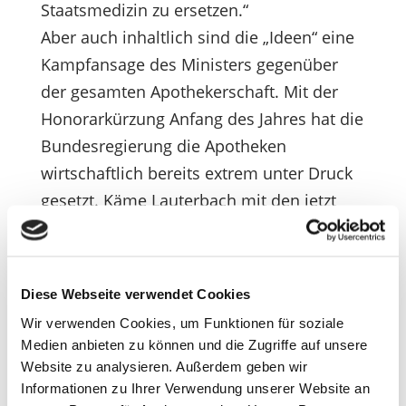
Staatsmedizin zu ersetzen.“
Aber auch inhaltlich sind die „Ideen“ eine
Kampfansage des Ministers gegenüber
der gesamten Apothekerschaft. Mit der
Honorarkürzung Anfang des Jahres hat die
Bundesregierung die Apotheken
wirtschaftlich bereits extrem unter Druck
gesetzt. Käme Lauterbach mit den jetzt
vorgestellten Plänen im Parlament durch,
wird er den Apotheken komplett den
Boden unter den Füßen wegziehen.
Diese Webseite verwendet Cookies
Nochmals Koch und Saar: „Die warmen
Wir verwenden Cookies, um Funktionen für soziale
Worte des Ministers, wie wichtig
Medien anbieten zu können und die Zugriffe auf unsere
angeblich Apotheken seien, sind nur eine
Website zu analysieren. Außerdem geben wir
leere Hülle. Dieser Minister hat sowohl
Informationen zu Ihrer Verwendung unserer Website an