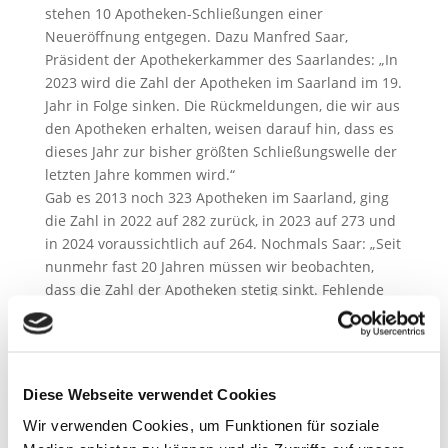
stehen 10 Apotheken-Schließungen einer
Neueröffnung entgegen. Dazu Manfred Saar,
Präsident der Apothekerkammer des Saarlandes: „In
2023 wird die Zahl der Apotheken im Saarland im 19.
Jahr in Folge sinken. Die Rückmeldungen, die wir aus
den Apotheken erhalten, weisen darauf hin, dass es
dieses Jahr zur bisher größten Schließungswelle der
letzten Jahre kommen wird.“
Gab es 2013 noch 323 Apotheken im Saarland, ging
die Zahl in 2022 auf 282 zurück, in 2023 auf 273 und
in 2024 voraussichtlich auf 264. Nochmals Saar: „Seit
nunmehr fast 20 Jahren müssen wir beobachten,
dass die Zahl der Apotheken stetig sinkt. Fehlende
Honorarerhöhungen und immer mehr Bürokratie
führen dazu, dass sich Apotheke nicht mehr lohnt.
Besonders nachdenklich sollte die Politik stimmen,
dass sich die Geschwindigkeit der Apotheken-
Diese Webseite verwendet Cookies
Schließungen beschleunigt. Und dies, obwohl wir
Wir verwenden Cookies, um Funktionen für soziale
bereits seit 20 Jahren diesen Trend beobachten. Eine