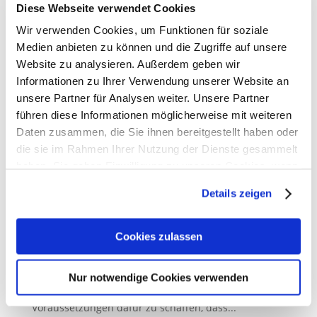
Diese Webseite verwendet Cookies
Wir verwenden Cookies, um Funktionen für soziale
Medien anbieten zu können und die Zugriffe auf unsere
Website zu analysieren. Außerdem geben wir
Informationen zu Ihrer Verwendung unserer Website an
unsere Partner für Analysen weiter. Unsere Partner
führen diese Informationen möglicherweise mit weiteren
Daten zusammen, die Sie ihnen bereitgestellt haben oder
Die Hauptversammlung der deutschen
die sie im Rahmen Ihrer Nutzung der Dienste gesammelt
Apothekerinnen und Apotheker fordert
haben. Sie geben Einwilligung zu unseren Cookies, wenn
Ausbildungsvergütung für Pharmazeutisch-
Technische Assistent:innen
Sie unsere Webseite weiterhin nutzen.
14. Oktober 2024
Details zeigen
Erfahren Sie in unserer
Datenschutzerklärung
mehr
Die Hauptversammlung der deutschen
darüber, wer wir sind, wie Sie uns kontaktieren können
Cookies zulassen
Apothekerinnen und Apotheker hat auf Antrag der
und wie wir personenbezogene Daten verarbeiten.
Apothekerkammer des Saarlandes auf dem
diesjährigen Deutschen Apothekertag 2024 den
Nur notwendige Cookies verwenden
Sie können Ihre Einwilligung jederzeit von der
Cookie-
Gesetzgeber aufgefordert, die gesetzlichen
Erklärung
in unserer Website ändern oder widerrufen.
Voraussetzungen dafür zu schaffen, dass...