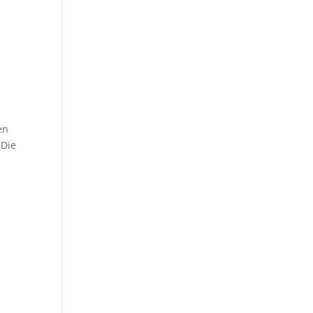
en
„Die