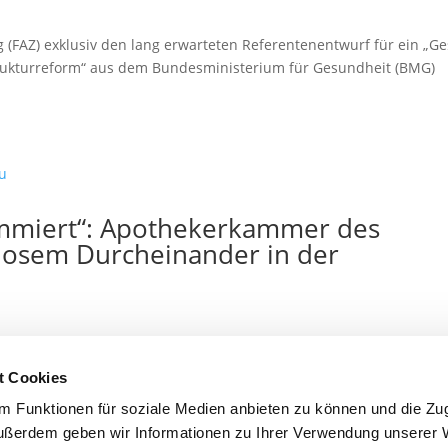
g (FAZ) exklusiv den lang erwarteten Referentenentwurf für ein „Ge
rukturreform“ aus dem Bundesministerium für Gesundheit (BMG)
ammiert“: Apothekerkammer des
llosem Durcheinander in der
ie vom Bundesgesundheitsministerium (BMG) vorgelegten Reformi
t Cookies
ium hat kürzlich einen Referentenentwurf vorgelegt, der unter an
 Funktionen für soziale Medien anbieten zu können und die Zugr
ußerdem geben wir Informationen zu Ihrer Verwendung unserer 