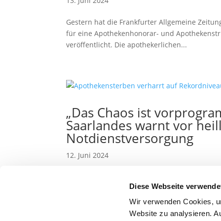
13. Juni 2024
Gestern hat die Frankfurter Allgemeine Zeitun
für eine Apothekenhonorar- und Apothekenst
veröffentlicht. Die apothekerlichen...
„Das Chaos ist vorprogr
Saarlandes warnt vor hei
Notdienstversorgung
12. Juni 2024
Die Apothekerkammer des Saarlandes lehnt d
Diese Webseite verwende
für die Notdienstversorgung ab. Das Minister
vorsieht, dass Apotheken in neuen...
Wir verwenden Cookies, um
Website zu analysieren. A