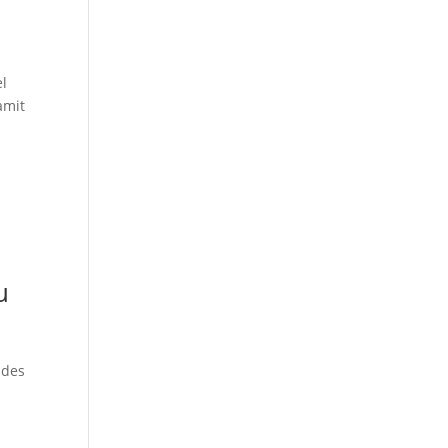
el
amit
u
 des