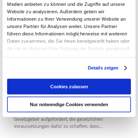
Medien anbieten zu können und die Zugriffe auf unsere
Dazu Manfred Saar, Präsident der Apothekerkammer
Website zu analysieren. Außerdem geben wir
des Saarlandes: „Die Zahl der
Informationen zu Ihrer Verwendung unserer Website an
Apothekenschließungen verharrt...
unsere Partner für Analysen weiter. Unsere Partner
führen diese Informationen möglicherweise mit weiteren
Daten zusammen, die Sie ihnen bereitgestellt haben oder
die sie im Rahmen Ihrer Nutzung der Dienste gesammelt
Die Hauptversammlung der deutschen
haben. Sie geben Einwilligung zu unseren Cookies, wenn
Apothekerinnen und Apotheker fordert
Sie unsere Webseite weiterhin nutzen.
Ausbildungsvergütung für Pharmazeutisch-
Details zeigen
Technische Assistent:innen
14. Oktober 2024
Erfahren Sie in unserer
Datenschutzerklärung
mehr
darüber, wer wir sind, wie Sie uns kontaktieren können
Cookies zulassen
Die Hauptversammlung der deutschen
und wie wir personenbezogene Daten verarbeiten.
Apothekerinnen und Apotheker hat auf Antrag der
Nur notwendige Cookies verwenden
Apothekerkammer des Saarlandes auf dem
Sie können Ihre Einwilligung jederzeit von der
Cookie-
diesjährigen Deutschen Apothekertag 2024 den
Erklärung
in unserer Website ändern oder widerrufen.
Gesetzgeber aufgefordert, die gesetzlichen
Voraussetzungen dafür zu schaffen, dass...