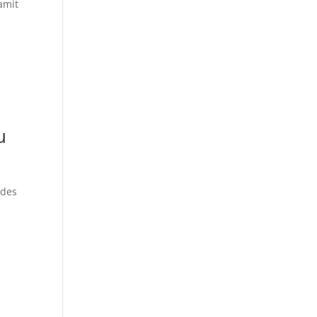
amit
u
 des