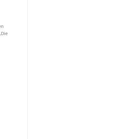
en
„Die