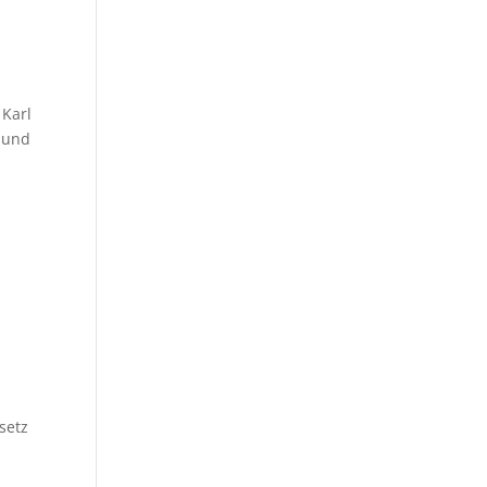
 Karl
n und
setz