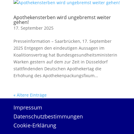
Apothekensterben wird ungebremst weiter
gehen!
17. September 2025
Presseinformation – Saarbrücken, 17. September
2025 Entgegen den eindeutigen Aussagen im
Koalitionsvertrag hat Bundesgesundheitsministerin
Warken gestern auf dem zur Zeit in Düsseldorf
stattfindenden Deutschen Apothekertag die
Erhöhung des Apothekenpackungsfixum...
« Ältere Einträge
Impressum
Datenschutzbestimmungen
Cookie-Erklärung