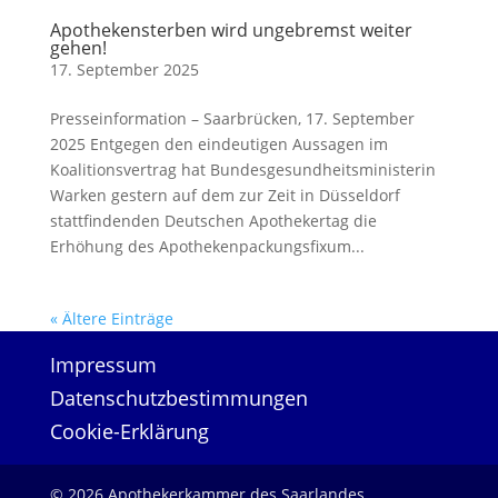
Apothekensterben wird ungebremst weiter
gehen!
17. September 2025
Presseinformation – Saarbrücken, 17. September
2025 Entgegen den eindeutigen Aussagen im
Koalitionsvertrag hat Bundesgesundheitsministerin
Warken gestern auf dem zur Zeit in Düsseldorf
stattfindenden Deutschen Apothekertag die
Erhöhung des Apothekenpackungsfixum...
« Ältere Einträge
Impressum
Datenschutzbestimmungen
Cookie-Erklärung
© 2026 Apothekerkammer des Saarlandes