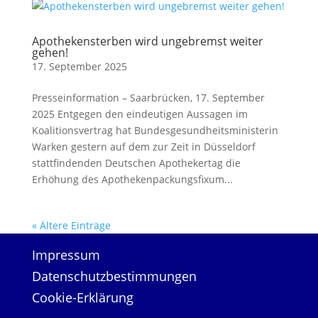
Apothekensterben wird ungebremst weiter
gehen!
17. September 2025
Presseinformation – Saarbrücken, 17. September
2025 Entgegen den eindeutigen Aussagen im
Koalitionsvertrag hat Bundesgesundheitsministerin
Warken gestern auf dem zur Zeit in Düsseldorf
stattfindenden Deutschen Apothekertag die
Erhöhung des Apothekenpackungsfixum...
« Ältere Einträge
Impressum
Datenschutzbestimmungen
Cookie-Erklärung