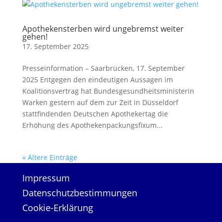
Apothekensterben wird ungebremst weiter
gehen!
17. September 2025
Presseinformation – Saarbrücken, 17. September
2025 Entgegen den eindeutigen Aussagen im
Koalitionsvertrag hat Bundesgesundheitsministerin
Warken gestern auf dem zur Zeit in Düsseldorf
stattfindenden Deutschen Apothekertag die
Erhöhung des Apothekenpackungsfixum...
« Ältere Einträge
Impressum
Datenschutzbestimmungen
Cookie-Erklärung