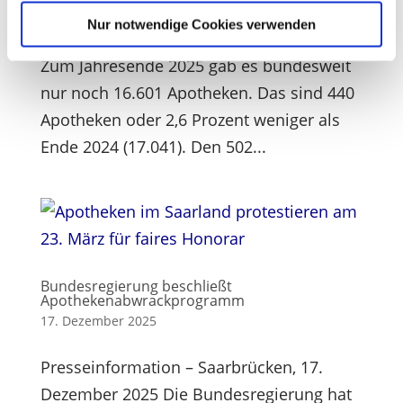
Januar 2026 Das Apothekensterben in
Nur notwendige Cookies verwenden
Sie können Ihre Einwilligung jederzeit von der
Cookie-
Deutschland und im Saarland hält an.
Erklärung
in unserer Website ändern oder widerrufen.
Zum Jahresende 2025 gab es bundesweit
nur noch 16.601 Apotheken. Das sind 440
Apotheken oder 2,6 Prozent weniger als
Ende 2024 (17.041). Den 502...
Bundesregierung beschließt
Apothekenabwrackprogramm
17. Dezember 2025
Presseinformation – Saarbrücken, 17.
Dezember 2025 Die Bundesregierung hat