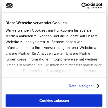
März 2026 Die Apothekerschaft kündigt
weitere bundesweite Protestmaßnahmen
an, um für eine Honorarerhöhung zu
kämpfen. Konkret hat die
Diese Webseite verwendet Cookies
Mitgliederversammlung der ABDA –
Wir verwenden Cookies, um Funktionen für soziale
Medien anbieten zu können und die Zugriffe auf unsere
Bundesvereinigung Deutscher
Website zu analysieren. Außerdem geben wir
Apothekerverbände...
Informationen zu Ihrer Verwendung unserer Website an
unsere Partner für Analysen weiter. Unsere Partner
führen diese Informationen möglicherweise mit weiteren
Daten zusammen, die Sie ihnen bereitgestellt haben oder
die sie im Rahmen Ihrer Nutzung der Dienste gesammelt
haben. Sie geben Einwilligung zu unseren Cookies, wenn
2025: Apothekenzahl sinkt auf 16.601
Sie unsere Webseite weiterhin nutzen.
Betriebsstätten – Politik schaut zu
Details zeigen
14. Januar 2026
Erfahren Sie in unserer
Datenschutzerklärung
mehr
darüber, wer wir sind, wie Sie uns kontaktieren können
Cookies zulassen
Presseinformation – Saarbrücken, 14.
und wie wir personenbezogene Daten verarbeiten.