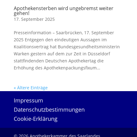
Apothekensterben wird ungebremst weiter
gehen!
17. September 2025
Presseinformation – Saarbrücken, 17. September
2025 Entgegen den eindeutigen Aussagen im
Koalitionsvertrag hat Bundesgesundheitsministerin
Warken gestern auf dem zur Zeit in Düsseldorf
stattfindenden Deutschen Apothekertag die
Erhöhung des Apothekenpackungsfixum...
« Ältere Einträge
Impressum
Datenschutzbestimmungen
Cookie-Erklärung
© 2026 Apothekerkammer des Saarlandes