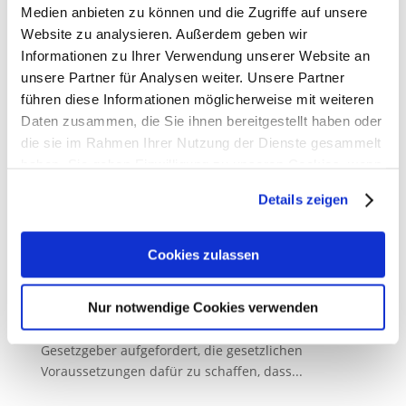
Medien anbieten zu können und die Zugriffe auf unsere
Dazu Manfred Saar, Präsident der Apothekerkammer
Website zu analysieren. Außerdem geben wir
des Saarlandes: „Die Zahl der
Informationen zu Ihrer Verwendung unserer Website an
Apothekenschließungen verharrt...
unsere Partner für Analysen weiter. Unsere Partner
führen diese Informationen möglicherweise mit weiteren
Daten zusammen, die Sie ihnen bereitgestellt haben oder
die sie im Rahmen Ihrer Nutzung der Dienste gesammelt
Die Hauptversammlung der deutschen
haben. Sie geben Einwilligung zu unseren Cookies, wenn
Apothekerinnen und Apotheker fordert
Sie unsere Webseite weiterhin nutzen.
Ausbildungsvergütung für Pharmazeutisch-
Details zeigen
Technische Assistent:innen
14. Oktober 2024
Erfahren Sie in unserer
Datenschutzerklärung
mehr
darüber, wer wir sind, wie Sie uns kontaktieren können
Cookies zulassen
Die Hauptversammlung der deutschen
und wie wir personenbezogene Daten verarbeiten.
Apothekerinnen und Apotheker hat auf Antrag der
Nur notwendige Cookies verwenden
Apothekerkammer des Saarlandes auf dem
Sie können Ihre Einwilligung jederzeit von der
Cookie-
diesjährigen Deutschen Apothekertag 2024 den
Erklärung
in unserer Website ändern oder widerrufen.
Gesetzgeber aufgefordert, die gesetzlichen
Voraussetzungen dafür zu schaffen, dass...