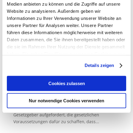
Medien anbieten zu können und die Zugriffe auf unsere
Dazu Manfred Saar, Präsident der Apothekerkammer
Website zu analysieren. Außerdem geben wir
des Saarlandes: „Die Zahl der
Informationen zu Ihrer Verwendung unserer Website an
Apothekenschließungen verharrt...
unsere Partner für Analysen weiter. Unsere Partner
führen diese Informationen möglicherweise mit weiteren
Daten zusammen, die Sie ihnen bereitgestellt haben oder
die sie im Rahmen Ihrer Nutzung der Dienste gesammelt
Die Hauptversammlung der deutschen
haben. Sie geben Einwilligung zu unseren Cookies, wenn
Apothekerinnen und Apotheker fordert
Sie unsere Webseite weiterhin nutzen.
Ausbildungsvergütung für Pharmazeutisch-
Details zeigen
Technische Assistent:innen
14. Oktober 2024
Erfahren Sie in unserer
Datenschutzerklärung
mehr
darüber, wer wir sind, wie Sie uns kontaktieren können
Cookies zulassen
Die Hauptversammlung der deutschen
und wie wir personenbezogene Daten verarbeiten.
Apothekerinnen und Apotheker hat auf Antrag der
Nur notwendige Cookies verwenden
Apothekerkammer des Saarlandes auf dem
Sie können Ihre Einwilligung jederzeit von der
Cookie-
diesjährigen Deutschen Apothekertag 2024 den
Erklärung
in unserer Website ändern oder widerrufen.
Gesetzgeber aufgefordert, die gesetzlichen
Voraussetzungen dafür zu schaffen, dass...