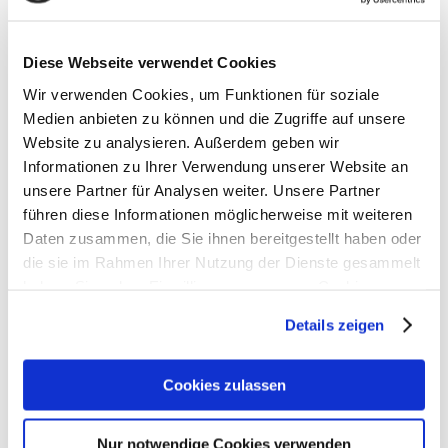
2024 auf sehr hohem Niveau. Gab es 2005 noch 353
Apotheken im Saarland, sind es aktuell nur noch 255.
Dazu Manfred Saar, Präsident der Apothekerkammer
Diese Webseite verwendet Cookies
des Saarlandes: „Die Zahl der
Apothekenschließungen verharrt...
Wir verwenden Cookies, um Funktionen für soziale
Medien anbieten zu können und die Zugriffe auf unsere
Website zu analysieren. Außerdem geben wir
Informationen zu Ihrer Verwendung unserer Website an
unsere Partner für Analysen weiter. Unsere Partner
führen diese Informationen möglicherweise mit weiteren
Daten zusammen, die Sie ihnen bereitgestellt haben oder
die sie im Rahmen Ihrer Nutzung der Dienste gesammelt
haben. Sie geben Einwilligung zu unseren Cookies, wenn
Sie unsere Webseite weiterhin nutzen.
Details zeigen
Erfahren Sie in unserer
Datenschutzerklärung
mehr
darüber, wer wir sind, wie Sie uns kontaktieren können
Cookies zulassen
und wie wir personenbezogene Daten verarbeiten.
Die Hauptversammlung der deutschen
Apothekerinnen und Apotheker fordert
Nur notwendige Cookies verwenden