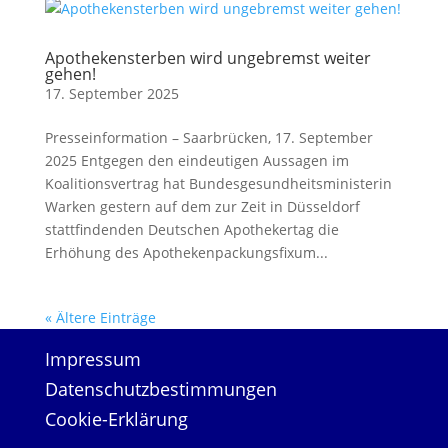
Apothekensterben wird ungebremst weiter
gehen!
17. September 2025
Presseinformation – Saarbrücken, 17. September
2025 Entgegen den eindeutigen Aussagen im
Koalitionsvertrag hat Bundesgesundheitsministerin
Warken gestern auf dem zur Zeit in Düsseldorf
stattfindenden Deutschen Apothekertag die
Erhöhung des Apothekenpackungsfixum...
« Ältere Einträge
Impressum
Datenschutzbestimmungen
Cookie-Erklärung