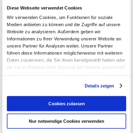
Diese Webseite verwendet Cookies
Wir verwenden Cookies, um Funktionen für soziale
Medien anbieten zu können und die Zugriffe auf unsere
Website zu analysieren. Außerdem geben wir
Informationen zu Ihrer Verwendung unserer Website an
unsere Partner für Analysen weiter. Unsere Partner
führen diese Informationen möglicherweise mit weiteren
Daten zusammen, die Sie ihnen bereitgestellt haben oder
die sie im Rahmen Ihrer Nutzung der Dienste gesammelt
haben. Sie geben Einwilligung zu unseren Cookies, wenn
2025: Apothekenzahl sinkt auf 16.601
Sie unsere Webseite weiterhin nutzen.
Betriebsstätten – Politik schaut zu
Details zeigen
14. Januar 2026
Erfahren Sie in unserer
Datenschutzerklärung
mehr
Presseinformation – Saarbrücken, 14. Januar 2026
darüber, wer wir sind, wie Sie uns kontaktieren können
Cookies zulassen
Das Apothekensterben in Deutschland und im
und wie wir personenbezogene Daten verarbeiten.
Saarland hält an. Zum Jahresende 2025 gab es
Nur notwendige Cookies verwenden
bundesweit nur noch 16.601 Apotheken. Das sind
Sie können Ihre Einwilligung jederzeit von der
Cookie-
440 Apotheken oder 2,6 Prozent weniger als Ende
Erklärung
in unserer Website ändern oder widerrufen.