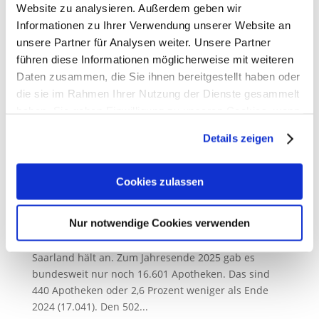
Apothekerschaft kündigt weitere bundesweite
Website zu analysieren. Außerdem geben wir
Protestmaßnahmen an, um für eine
Informationen zu Ihrer Verwendung unserer Website an
Honorarerhöhung zu kämpfen. Konkret hat die
unsere Partner für Analysen weiter. Unsere Partner
Mitgliederversammlung der ABDA –
führen diese Informationen möglicherweise mit weiteren
Bundesvereinigung Deutscher Apothekerverbände...
Daten zusammen, die Sie ihnen bereitgestellt haben oder
die sie im Rahmen Ihrer Nutzung der Dienste gesammelt
haben. Sie geben Einwilligung zu unseren Cookies, wenn
Sie unsere Webseite weiterhin nutzen.
Details zeigen
Erfahren Sie in unserer
Datenschutzerklärung
mehr
2025: Apothekenzahl sinkt auf 16.601
Betriebsstätten – Politik schaut zu
darüber, wer wir sind, wie Sie uns kontaktieren können
Cookies zulassen
14. Januar 2026
und wie wir personenbezogene Daten verarbeiten.
Nur notwendige Cookies verwenden
Presseinformation – Saarbrücken, 14. Januar 2026
Sie können Ihre Einwilligung jederzeit von der
Cookie-
Das Apothekensterben in Deutschland und im
Erklärung
in unserer Website ändern oder widerrufen.
Saarland hält an. Zum Jahresende 2025 gab es
bundesweit nur noch 16.601 Apotheken. Das sind
440 Apotheken oder 2,6 Prozent weniger als Ende
2024 (17.041). Den 502...