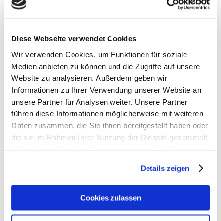
weitere bundesweite Protestmaßnahmen
an, um für eine Honorarerhöhung zu
kämpfen. Konkret hat die
Diese Webseite verwendet Cookies
Mitgliederversammlung der ABDA –
Wir verwenden Cookies, um Funktionen für soziale
Bundesvereinigung Deutscher
Medien anbieten zu können und die Zugriffe auf unsere
Apothekerverbände...
Website zu analysieren. Außerdem geben wir
Informationen zu Ihrer Verwendung unserer Website an
unsere Partner für Analysen weiter. Unsere Partner
führen diese Informationen möglicherweise mit weiteren
Daten zusammen, die Sie ihnen bereitgestellt haben oder
die sie im Rahmen Ihrer Nutzung der Dienste gesammelt
haben. Sie geben Einwilligung zu unseren Cookies, wenn
2025: Apothekenzahl sinkt auf 16.601
Betriebsstätten – Politik schaut zu
Sie unsere Webseite weiterhin nutzen.
Details zeigen
14. Januar 2026
Erfahren Sie in unserer
Datenschutzerklärung
mehr
Presseinformation – Saarbrücken, 14.
darüber, wer wir sind, wie Sie uns kontaktieren können
Cookies zulassen
und wie wir personenbezogene Daten verarbeiten.
Januar 2026 Das Apothekensterben in