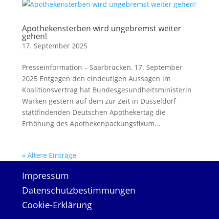
Apothekensterben wird ungebremst weiter
gehen!
17. September 2025
Presseinformation – Saarbrücken, 17. September
2025 Entgegen den eindeutigen Aussagen im
Koalitionsvertrag hat Bundesgesundheitsministerin
Warken gestern auf dem zur Zeit in Düsseldorf
stattfindenden Deutschen Apothekertag die
Erhöhung des Apothekenpackungsfixum...
« Ältere Einträge
Impressum
Datenschutzbestimmungen
Cookie-Erklärung