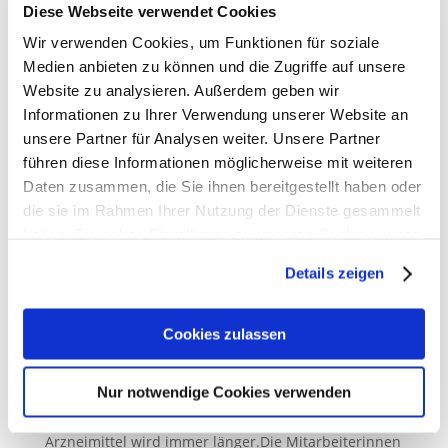
Diese Webseite verwendet Cookies
Wir verwenden Cookies, um Funktionen für soziale
Medien anbieten zu können und die Zugriffe auf unsere
Website zu analysieren. Außerdem geben wir
Informationen zu Ihrer Verwendung unserer Website an
unsere Partner für Analysen weiter. Unsere Partner
führen diese Informationen möglicherweise mit weiteren
Daten zusammen, die Sie ihnen bereitgestellt haben oder
die sie im Rahmen Ihrer Nutzung der Dienste gesammelt
haben. Sie geben Einwilligung zu unseren Cookies, wenn
Die bereits seit Jahren bestehenden
Sie unsere Webseite weiterhin nutzen.
Lieferengpässe bei Medikamenten nehmen
Details zeigen
immer bedrohlichere Züge an
19. Dezember 2022
Erfahren Sie in unserer
Datenschutzerklärung
mehr
darüber, wer wir sind, wie Sie uns kontaktieren können
Cookies zulassen
Die bereits seit Jahren bestehenden Lieferengpässe
und wie wir personenbezogene Daten verarbeiten.
bei Medikamenten nehmen immerbedrohlichere
Nur notwendige Cookies verwenden
Züge an. Fiebersäfte, Schmerzmittel, Antibiotika,die
Sie können Ihre Einwilligung jederzeit von der
Cookie-
Liste der nicht oder nur schwer verfügbaren
Erklärung
in unserer Website ändern oder widerrufen.
Arzneimittel wird immer länger.Die Mitarbeiterinnen