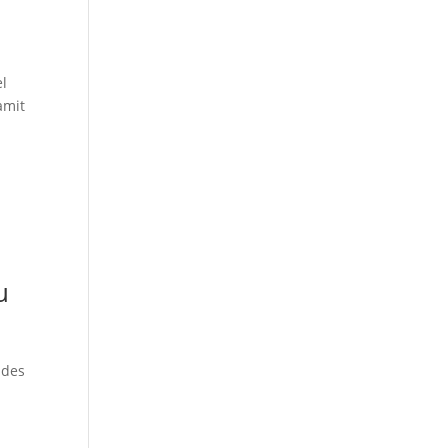
el
amit
u
 des