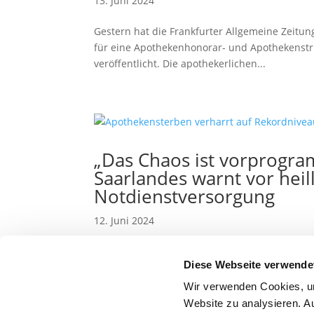
13. Juni 2024
Gestern hat die Frankfurter Allgemeine Zeitun
für eine Apothekenhonorar- und Apothekenst
veröffentlicht. Die apothekerlichen...
„Das Chaos ist vorprogr
Saarlandes warnt vor hei
Notdienstversorgung
12. Juni 2024
Die Apothekerkammer des Saarlandes lehnt d
Diese Webseite verwende
für die Notdienstversorgung ab. Das Minister
vorsieht, dass Apotheken in neuen...
Wir verwenden Cookies, um
Website zu analysieren. A