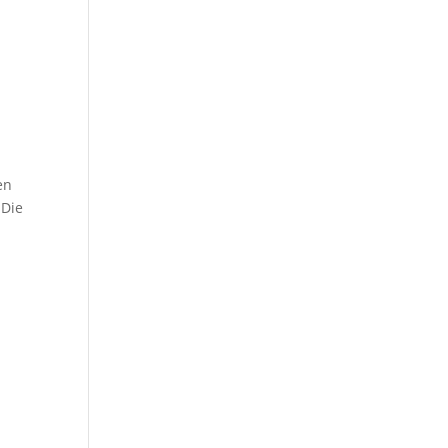
en
„Die