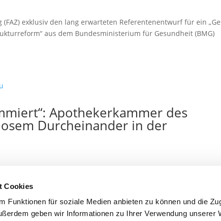
g (FAZ) exklusiv den lang erwarteten Referentenentwurf für ein „Ge
rukturreform“ aus dem Bundesministerium für Gesundheit (BMG)
ammiert“: Apothekerkammer des
llosem Durcheinander in der
ie vom Bundesgesundheitsministerium (BMG) vorgelegten Reformi
t Cookies
ium hat kürzlich einen Referentenentwurf vorgelegt, der unter an
 Funktionen für soziale Medien anbieten zu können und die Zugr
ußerdem geben wir Informationen zu Ihrer Verwendung unserer 